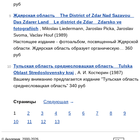
руб
Ждярская область _ The District of Zdar Nad Sazavou _
9
Das Zdarer Land _ Le district de Zdar _ Zdarsko ve
fotografiich
, Miloslav Liedermann, Jaroslav Picka, Jaroslav
Svoma, Vaclav Houf (1989)
Настоящее издание - фотоальбом, посвященный Ждярской
области. Ждярская область образует органическую… 360
руб
Тульская область среднесловацкая область _ Tulska
10
Oblast Stredoslovensky kraj
, А. И. Костюрин (1987)
Вашему вниманию предлагается издание "Тульская область
среднесловацкая область" 340 руб
Страницы
Следующая
→
1
2
3
4
5
6
7
8
9
10
11
12
13
© Академик, 2000-2026