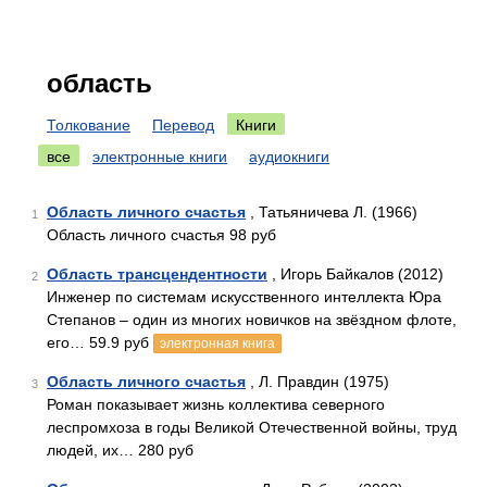
область
Толкование
Перевод
Книги
все
электронные книги
аудиокниги
Область личного счастья
, Татьяничева Л. (1966)
1
Область личного счастья 98 руб
Область трансцендентности
, Игорь Байкалов (2012)
2
Инженер по системам искусственного интеллекта Юра
Степанов – один из многих новичков на звёздном флоте,
его… 59.9 руб
электронная книга
Область личного счастья
, Л. Правдин (1975)
3
Роман показывает жизнь коллектива северного
леспромхоза в годы Великой Отечественной войны, труд
людей, их… 280 руб