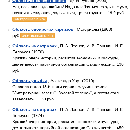
Область слепящего света
, Дина Рубина (2003)
4
Нет, все-таки надо любить! Надо влюбляться, сходить с ума,
назначать свидания, задыхаться, тряся грудью… 19.9 руб
электронная книга
Область сибирских киргизов
, Материалы (1868)
5
руб
электронная книга
Область на островах
, П. А. Леонов, И. В. Панькин, И. Е.
6
Белоусов (1970)
Краткий очерк истории, развития экономики и культуры,
деятельности партийной организации Сахалинской… 130
руб
Область улыбки
, Александр Хорт (2010)
7
Сначала автор 13-й книги серии получил премию
"Литературной газеты" "Золотой теленок", а потом стал
заведовать… 130 руб
Область на островах
, П. А. Леонов, И. В. Панькин, И. Е.
8
Белоусов (1974)
Краткий очерк истории, развития экономики и культуры,
деятельности партийной организации Сахалинской… 450